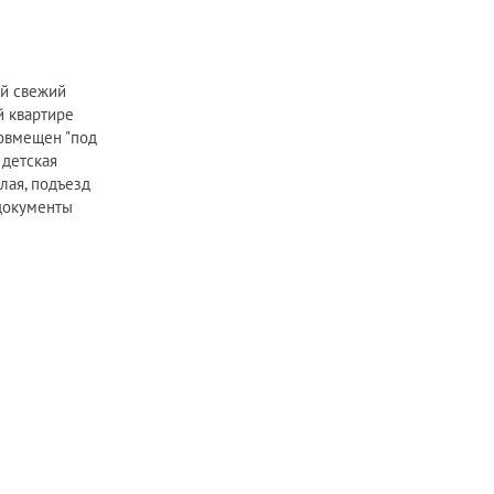
ый свежий
й квартире
совмещен "под
 детская
лая, подъезд
 документы