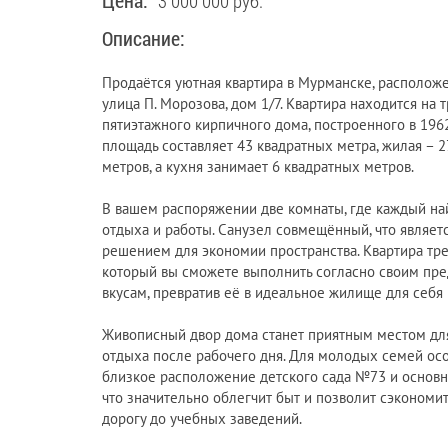
Цена:
3 000 000 руб.
Описание:
Продаётся уютная квартира в Мурманске, расположе
улица П. Морозова, дом 1/7. Квартира находится на 
пятиэтажного кирпичного дома, построенного в 196
площадь составляет 43 квадратных метра, жилая – 
метров, а кухня занимает 6 квадратных метров.
В вашем распоряжении две комнаты, где каждый на
отдыха и работы. Санузел совмещённый, что являет
решением для экономии пространства. Квартира тре
который вы сможете выполнить согласно своим пр
вкусам, превратив её в идеальное жилище для себя 
Живописный двор дома станет приятным местом дл
отдыха после рабочего дня. Для молодых семей ос
близкое расположение детского сада №73 и основ
что значительно облегчит быт и позволит сэкономит
дорогу до учебных заведений.