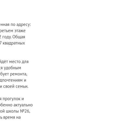
нная по адресу:
третьем этаже
2 году. Общая
27 квадратных
йдёт место для
ся удобным
бует ремонта,
едпочтениям и
и своей семьи.
я прогулок и
обенно актуально
ной школы №26,
ь время на