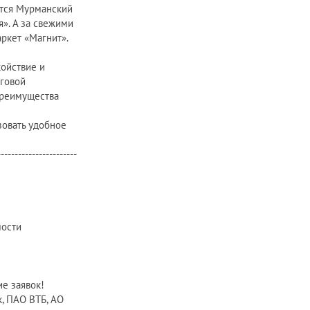
ятся Мурманский
». А за свежими
ркет «Магнит».
койствие и
аговой
преимущества
зовать удобное
-----------------------
мости
ие заявок!
, ПАО ВТБ, АО