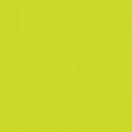
РоссНедвижимость 
Опыт и Ответственн