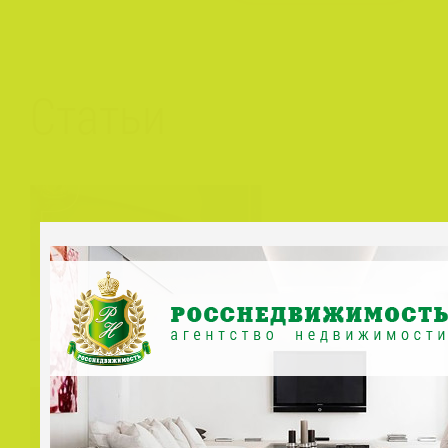
Статьи
Нужно ли вы
Авторизация
ребенку в кв
Подробно
E-mail *
Пароль *