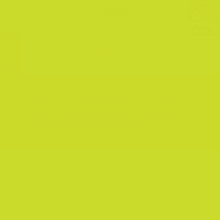
СберБанк
Союз оценщ
ОТПРАВИТЬ СООБЩЕНИЕ
2010 - 2026 Агентство недвижимости "РоссНедвижимость"
Разр
При полном или частичном копировании гиперссылка
на сайт обязательна. Все права защищены.